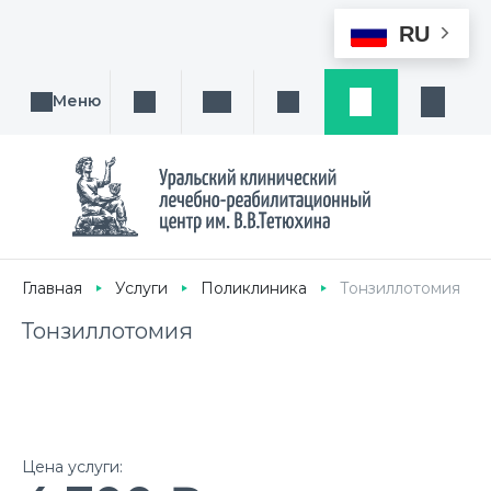
RU
Меню
Поиск услуги, направления или врача
Написать нам
Заказ звонка
Заявка
Кабине
Главная
Услуги
Поликлиника
Тонзиллотомия
Тонзиллотомия
Цена услуги: