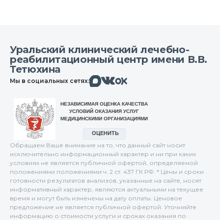
Уральский клинический лечебно-
реабилитационный центр имени В.В.
Тетюхина
Макс
Вконтакте
Мы в социальных сетях:
Одноклассники
Обращаем Ваше внимание на то, что данный сайт носит
исключительно информационный характер и ни при каких
условиях не является публичной офертой, определяемой
положениями положениями ч. 2 ст. 437 ГК РФ. * Цены и сроки
готовности результатов анализов, указанные на сайте, носят
информативный характер, являются актуальными на текущее
время и могут быть изменены на дату оплаты. Ценовое
предложение не является публичной офертой. Уточняйте
информацию о стоимости услуги и сроках оказания по