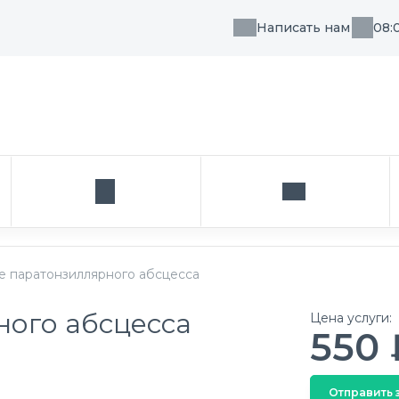
Написать нам
08:
, направления или врача
Кабинет
Написать нам
е паратонзиллярного абсцесса
ого абсцесса
Цена услуги:
550 
Отправить 