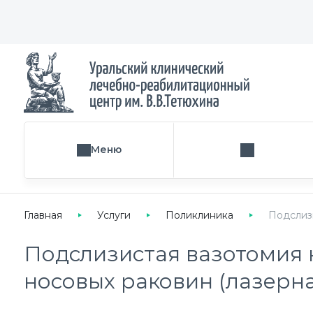
Меню
Поиск услуги
Главная
Услуги
Поликлиника
Подслизи
Подслизистая вазотомия
носовых раковин (лазерна