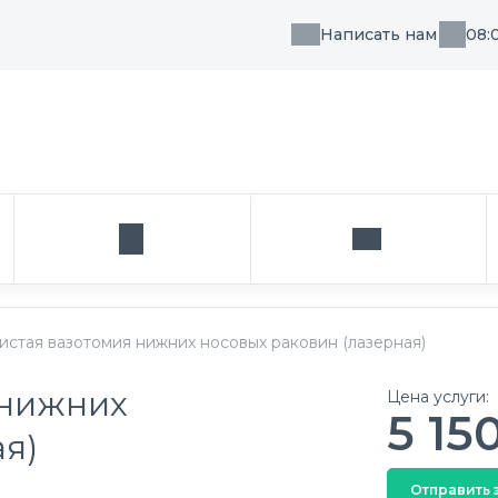
Написать нам
08:
, направления или врача
Кабинет
Написать нам
стая вазотомия нижних носовых раковин (лазерная)
 нижних
Цена услуги:
5 15
я)
Отправить 