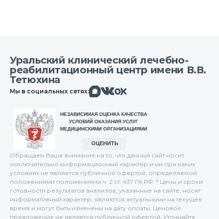
Уральский клинический лечебно-
реабилитационный центр имени В.В.
Тетюхина
Макс
Вконтакте
Мы в социальных сетях:
Одноклассники
Обращаем Ваше внимание на то, что данный сайт носит
исключительно информационный характер и ни при каких
условиях не является публичной офертой, определяемой
положениями положениями ч. 2 ст. 437 ГК РФ. * Цены и сроки
готовности результатов анализов, указанные на сайте, носят
информативный характер, являются актуальными на текущее
время и могут быть изменены на дату оплаты. Ценовое
предложение не является публичной офертой. Уточняйте