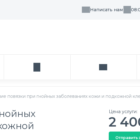
Написать нам
08:
, направления или врача
Кабинет
Написать нам
ие повязки при гнойных заболеваниях кожи и подкожной кл
гнойных
Цена услуги:
2 40
дкожной
Отправить 