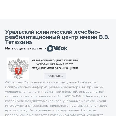
Уральский клинический лечебно-
реабилитационный центр имени В.В.
Тетюхина
Макс
Вконтакте
Мы в социальных сетях:
Одноклассники
Обращаем Ваше внимание на то, что данный сайт носит
исключительно информационный характер и ни при каких
условиях не является публичной офертой, определяемой
положениями положениями ч. 2 ст. 437 ГК РФ. * Цены и сроки
готовности результатов анализов, указанные на сайте, носят
информативный характер, являются актуальными на текущее
время и могут быть изменены на дату оплаты. Ценовое
предложение не является публичной офертой. Уточняйте