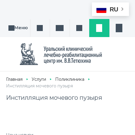
RU
Меню
Поиск услуги, направления или врача
Написать нам
Заказ звонка
Заявка
Кабине
Главная
Услуги
Поликлиника
Инстилляция мочевого пузыря
Инстилляция мочевого пузыря
Цена услуги: