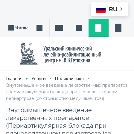
RU
Меню
Поиск услуги, направления или врача
Написать нам
Заказ звонка
Заявка
Кабине
Главная
Услуги
Поликлиника
Внутримышечное введение лекарственных препаратов
(Периартикулярная блокада при плечелопаточном
периартрозе (со стоимостью медикаментов))
Внутримышечное введение
лекарственных препаратов
(Периартикулярная блокада при
плечелопаточном периартрозе (со