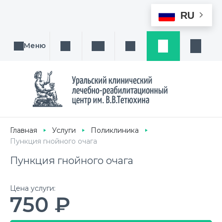
RU
Меню
Поиск услуги, направления или врача
Написать нам
Заказ звонка
Заявка
Кабине
Главная
Услуги
Поликлиника
Пункция гнойного очага
Пункция гнойного очага
Цена услуги:
750 ₽