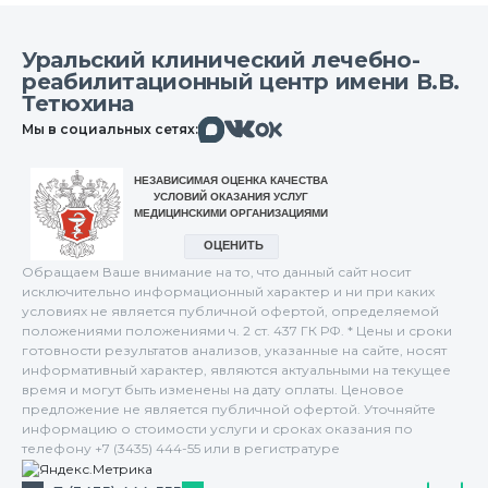
Уральский клинический лечебно-
реабилитационный центр имени В.В.
Тетюхина
Макс
Вконтакте
Мы в социальных сетях:
Одноклассники
Обращаем Ваше внимание на то, что данный сайт носит
исключительно информационный характер и ни при каких
условиях не является публичной офертой, определяемой
положениями положениями ч. 2 ст. 437 ГК РФ. * Цены и сроки
готовности результатов анализов, указанные на сайте, носят
информативный характер, являются актуальными на текущее
время и могут быть изменены на дату оплаты. Ценовое
предложение не является публичной офертой. Уточняйте
информацию о стоимости услуги и сроках оказания по
телефону +7 (3435) 444-55 или в регистратуре