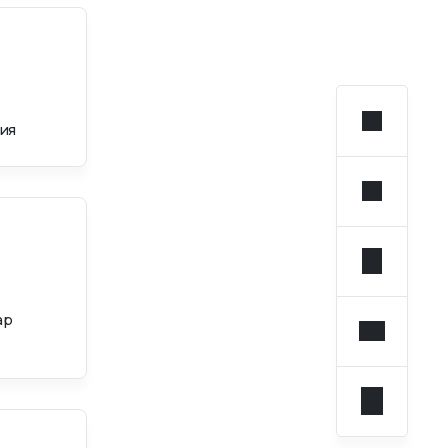
ия
ар