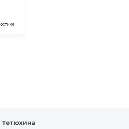
остика
 Тетюхина