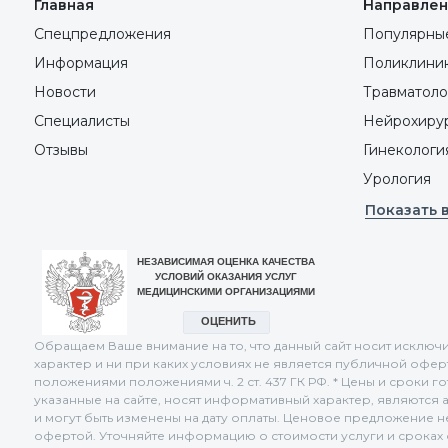
Главная
Направлен
Спецпредложения
Популярные
Информация
Поликлини
Новости
Травматоло
Специалисты
Нейрохиру
Отзывы
Гинекологи
Урология
Показать 
Обращаем Ваше внимание на то, что данный сайт носит искл
характер и ни при каких условиях не является публичной офе
положениями положениями ч. 2 ст. 437 ГК РФ. * Цены и сроки г
указанные на сайте, носят информативный характер, являются 
и могут быть изменены на дату оплаты. Ценовое предложение 
офертой. Уточняйте информацию о стоимости услуги и сроках о