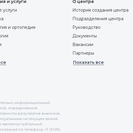
ия и услуги
О центре
 услуги
История создания центра
ка
Подразделения центра
гия и ортопедия
Руководство
ргия
Документы
я
Вакансии
Партнеры
все
Показать все
ючительно информационный
ртой, определяемой
отовности результатов анализов,
актуальными на текущее время
не является публичной
казания по телефону +7 (3435)