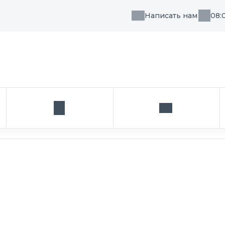
Написать нам
08:
, направления или врача
Кабинет
Написать нам