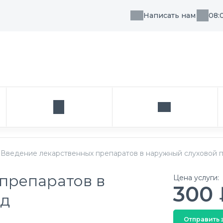
Написать нам
08:
, направления или врача
Кабинет
Написать нам
Введение лекарственных препаратов в наружный слуховой 
препаратов в
Цена услуги:
300 
од
Отправить 