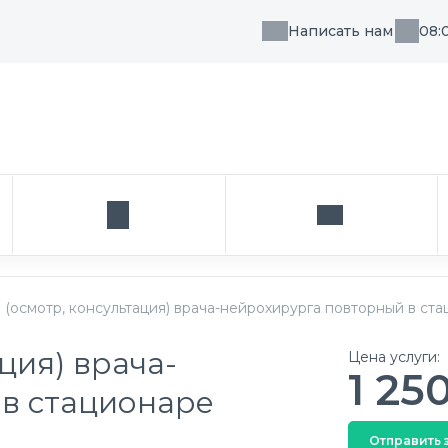
Написать нам
08:
, направления или врача
Кабинет
Написать нам
(осмотр, консультация) врача-нейрохирурга повторный в ст
ция) врача-
Цена услуги:
1 25
в стационаре
Отправить 