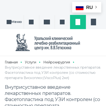
RU
Меню
Поиск услуги, направления или врача
Написать нам
Заказ звонка
Заявка
Кабине
Главная
Услуги
Нейрохирургия
Внутрисуставное введение лекарственных препаратов.
Фасетопластика под УЗИ контролем (со стоимостью
препарата Вископлюс(ViscoPlus) 2мл)
Внутрисуставное введение
лекарственных препаратов.
Фасетопластика под УЗИ контролем (со
стоимостью препарата