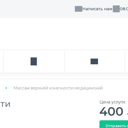
Написать нам
08:
, направления или врача
Кабинет
Написать нам
Массаж верхней конечности медицинский
сти
Цена услуги:
400
Отправить 