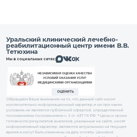
Уральский клинический лечебно-
реабилитационный центр имени В.В.
Тетюхина
Макс
Вконтакте
Мы в социальных сетях:
Одноклассники
Обращаем Ваше внимание на то, что данный сайт носит
исключительно информационный характер и ни при каких
условиях не является публичной офертой, определяемой
положениями положениями ч. 2 ст. 437 ГК РФ. * Цены и сроки
готовности результатов анализов, указанные на сайте, носят
информативный характер, являются актуальными на текущее
время и могут быть изменены на дату оплаты. Ценовое