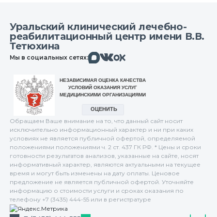
Уральский клинический лечебно-
реабилитационный центр имени В.В.
Тетюхина
Макс
Вконтакте
Мы в социальных сетях:
Одноклассники
Обращаем Ваше внимание на то, что данный сайт носит
исключительно информационный характер и ни при каких
условиях не является публичной офертой, определяемой
положениями положениями ч. 2 ст. 437 ГК РФ. * Цены и сроки
готовности результатов анализов, указанные на сайте, носят
информативный характер, являются актуальными на текущее
время и могут быть изменены на дату оплаты. Ценовое
предложение не является публичной офертой. Уточняйте
информацию о стоимости услуги и сроках оказания по
телефону +7 (3435) 444-55 или в регистратуре