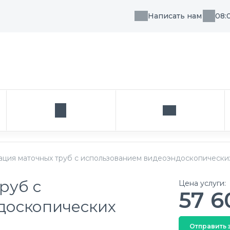
Написать нам
08:
, направления или врача
Кабинет
Написать нам
ация маточных труб с использованием видеоэндоскопически
руб с
Цена услуги:
57 6
доскопических
Отправить 