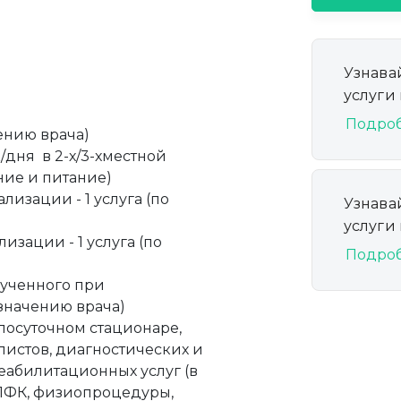
Узнава
услуги
Подро
ению врача)
/дня в 2-х/3-хместной
ие и питание)
изации - 1 услуга (по
Узнава
услуги
изации - 1 услуга (по
Подро
лученного при
азначению врача)
лосуточном стационаре,
истов, диагностических и
абилитационных услуг (в
а ЛФК, физиопроцедуры,