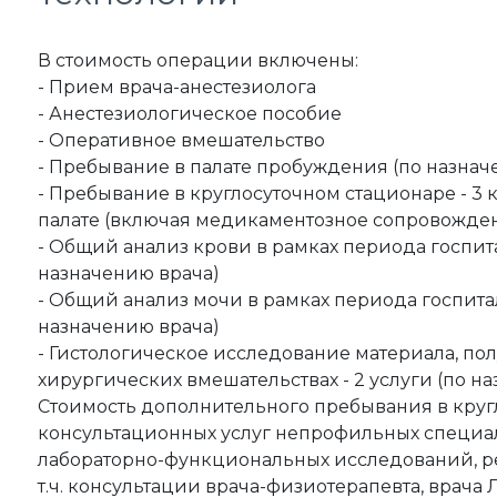
В стоимость операции включены:
- Прием врача-анестезиолога
- Анестезиологическое пособие
- Оперативное вмешательство
- Пребывание в палате пробуждения (по назнач
- Пребывание в круглосуточном стационаре - 3 к
палате (включая медикаментозное сопровожден
- Общий анализ крови в рамках периода госпитал
назначению врача)
- Общий анализ мочи в рамках периода госпитал
назначению врача)
- Гистологическое исследование материала, по
хирургических вмешательствах - 2 услуги (по н
Стоимость дополнительного пребывания в круг
консультационных услуг непрофильных специал
лабораторно-функциональных исследований, ре
т.ч. консультации врача-физиотерапевта, врач