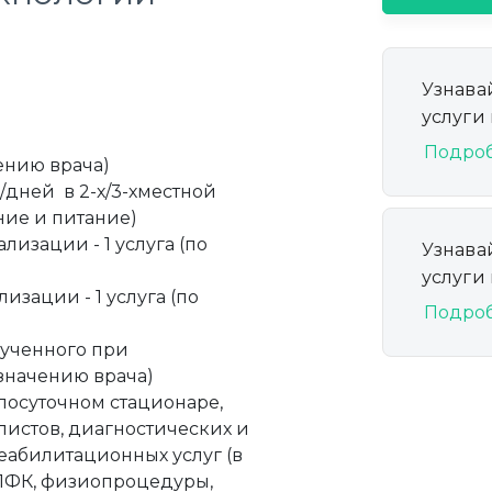
Узнава
услуги
Подро
ению врача)
/дней в 2-х/3-хместной
ие и питание)
изации - 1 услуга (по
Узнава
услуги
изации - 1 услуга (по
Подро
лученного при
азначению врача)
лосуточном стационаре,
истов, диагностических и
абилитационных услуг (в
а ЛФК, физиопроцедуры,