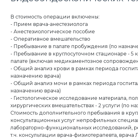
В стоимость операции включены:
- Прием врача-анестезиолога
- Анестезиологическое пособие
- Оперативное вмешательство
- Пребывание в палате пробуждения (по назнач
- Пребывание в круглосуточном стационаре - 5 к
палате (включая медикаментозное сопровожден
- Общий анализ крови в рамках периода госпитал
назначению врача)
- Общий анализ мочи в рамках периода госпитал
назначению врача)
- Гистологическое исследование материала, по
хирургических вмешательствах - 2 услуги (по н
Стоимость дополнительного пребывания в круг
консультационных услуг непрофильных специал
лабораторно-функциональных исследований, ре
т.ч. консультации врача-физиотерапевта, врач