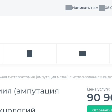
Написать нам
08:
, направления или врача
Кабинет
Написать нам
ьная гистерэктомия (ампутация матки) с использованием ви
мия (ампутация
Цена услуги:
90 9
хнологий
Отправить 