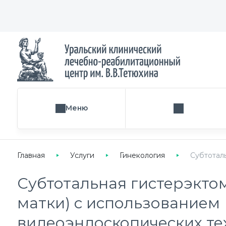
Меню
Поиск услуги
Главная
Услуги
Гинекология
Субтотал
Субтотальная гистерэкто
матки) с использованием
видеоэндоскопических те