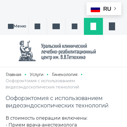
RU
Меню
Поиск услуги, направления или врача
Написать нам
Заказ звонка
Заявка
Кабине
Главная
Услуги
Гинекология
Оофорэктомия с использованием
видеоэндоскопических технологий
Оофорэктомия с использованием
видеоэндоскопических технологий
В стоимость операции включены:
- Прием врача-анестезиолога