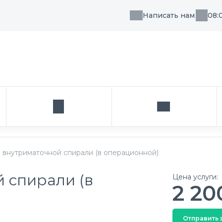
Написать нам
08:
, направления или врача
Кабинет
Написать нам
 внутриматочной спирали (в операционной)
 спирали (в
Цена услуги:
2 20
Отправить 