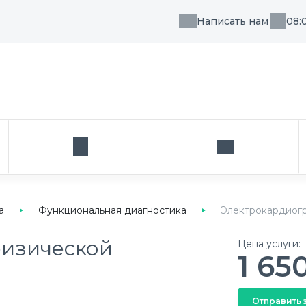
Написать нам
08:
, направления или врача
Кабинет
Написать нам
а
Функциональная диагностика
Электрокардиогр
физической
Цена услуги:
1 65
Отправить 