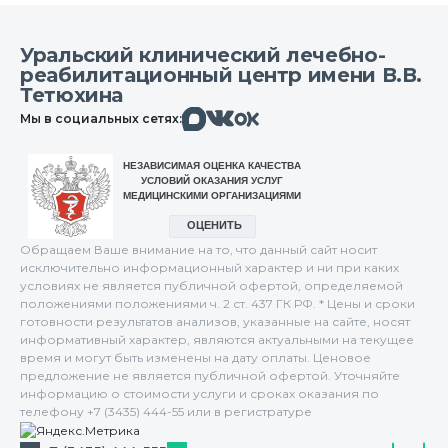
Уральский клинический лечебно-
реабилитационный центр имени В.В.
Тетюхина
Макс
Вконтакте
Мы в социальных сетях:
Одноклассники
Обращаем Ваше внимание на то, что данный сайт носит
исключительно информационный характер и ни при каких
условиях не является публичной офертой, определяемой
положениями положениями ч. 2 ст. 437 ГК РФ. * Цены и сроки
готовности результатов анализов, указанные на сайте, носят
информативный характер, являются актуальными на текущее
время и могут быть изменены на дату оплаты. Ценовое
предложение не является публичной офертой. Уточняйте
информацию о стоимости услуги и сроках оказания по
телефону +7 (3435) 444-55 или в регистратуре