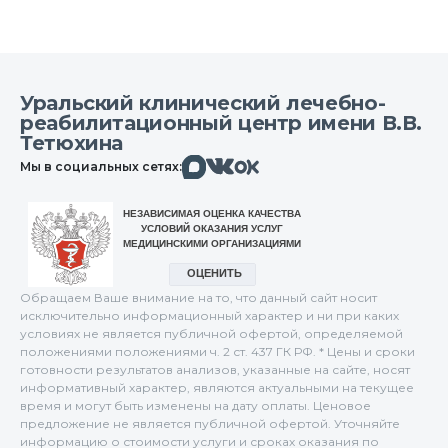
Уральский клинический лечебно-
реабилитационный центр имени В.В.
Тетюхина
Макс
Вконтакте
Мы в социальных сетях:
Одноклассники
Обращаем Ваше внимание на то, что данный сайт носит
исключительно информационный характер и ни при каких
условиях не является публичной офертой, определяемой
положениями положениями ч. 2 ст. 437 ГК РФ. * Цены и сроки
готовности результатов анализов, указанные на сайте, носят
информативный характер, являются актуальными на текущее
время и могут быть изменены на дату оплаты. Ценовое
предложение не является публичной офертой. Уточняйте
информацию о стоимости услуги и сроках оказания по