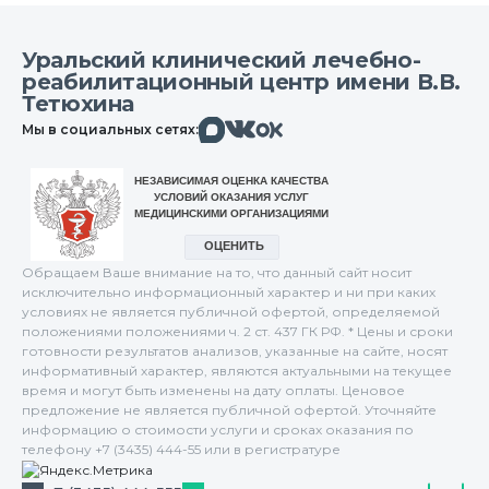
Уральский клинический лечебно-
реабилитационный центр имени В.В.
Тетюхина
Макс
Вконтакте
Мы в социальных сетях:
Одноклассники
Обращаем Ваше внимание на то, что данный сайт носит
исключительно информационный характер и ни при каких
условиях не является публичной офертой, определяемой
положениями положениями ч. 2 ст. 437 ГК РФ. * Цены и сроки
готовности результатов анализов, указанные на сайте, носят
информативный характер, являются актуальными на текущее
время и могут быть изменены на дату оплаты. Ценовое
предложение не является публичной офертой. Уточняйте
информацию о стоимости услуги и сроках оказания по
телефону +7 (3435) 444-55 или в регистратуре