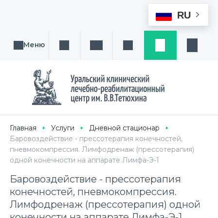
RU
Меню
Поиск услуги, направления или врача
Написать нам
Заказ звонка
Заявка
Кабине
Главная
Услуги
Дневной стационар
Баровоздействие - прессотерапия конечностей,
пневмокомпрессия. Лимфодренаж (прессотерапия)
одной конечности на аппарате Лимфа-Э-1
Баровоздействие - прессотерапия
конечностей, пневмокомпрессия.
Лимфодренаж (прессотерапия) одной
конечности на аппарате Лимфа-Э-1