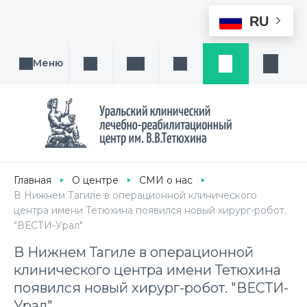
RU
Меню
Поиск услуги, направления или врача
Написать нам
Заказ звонка
Заявка
Кабине
Главная
О центре
СМИ о нас
В Нижнем Тагиле в операционной клинического
центра имени Тетюхина появился новый хирург-робот.
"ВЕСТИ-Урал"
В Нижнем Тагиле в операционной
клинического центра имени Тетюхина
появился новый хирург-робот. "ВЕСТИ-
Урал"