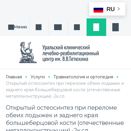
RU
Меню
Поиск услуги, направления или врача
Написать нам
Заказ звонка
Заявка
Кабине
Главная
Услуги
Травматология и ортопедия
Открытый остеосинтез при переломе обеих лодыжек и
заднего края большеберцовой кости (отечественные
металлоконструкции) -2к.сл.
Открытый остеосинтез при переломе
обеих лодыжек и заднего края
большеберцовой кости (отечественные
металлоконструкции) -2к.сл.