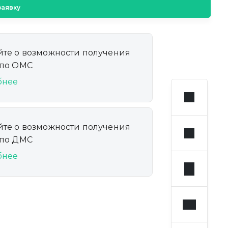
заявку
йте о возможности получения
 по ОМС
бнее
йте о возможности получения
 по ДМС
бнее