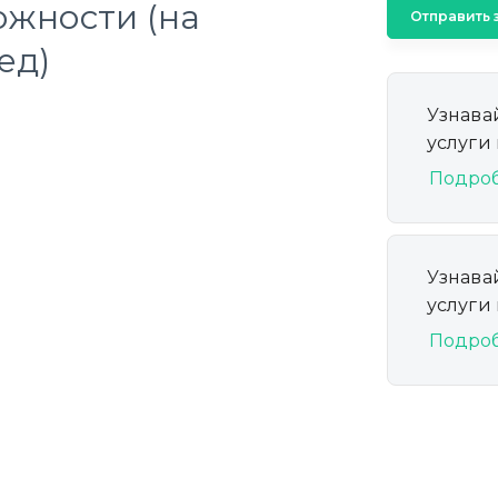
ожности (на
Отправить 
ед)
Узнава
услуги
Подро
Узнава
услуги
Подро