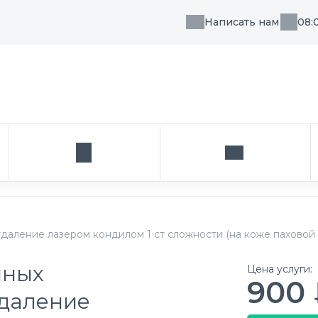
Написать нам
08:
, направления или врача
Кабинет
Написать нам
ление лазером кондилом 1 ст сложности (на коже паховой о
нных
Цена услуги:
900
удаление