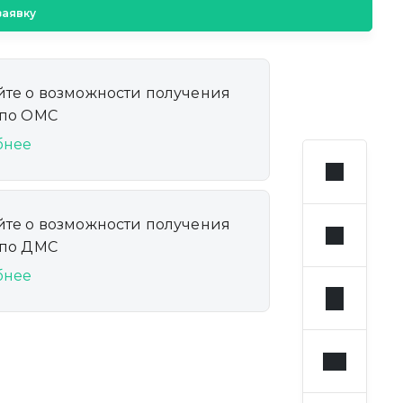
заявку
йте о возможности получения
 по ОМС
бнее
йте о возможности получения
 по ДМС
бнее