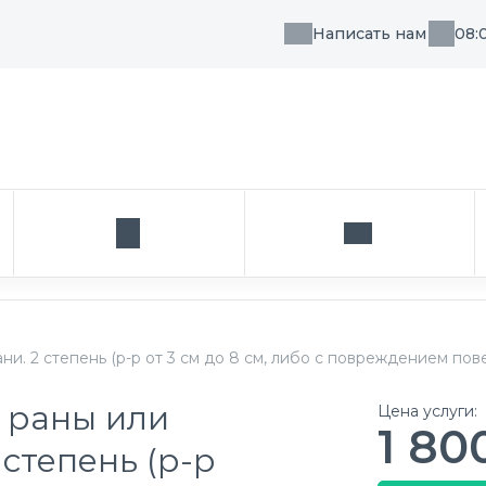
Написать нам
08:
, направления или врача
Кабинет
Написать нам
и. 2 степень (р-р от 3 см до 8 см, либо с повреждением по
 раны или
Цена услуги:
1 80
степень (р-р