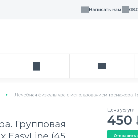
Написать нам
08:
, направления или врача
Кабинет
Написать нам
Лечебная физкультура с использованием тренажера. Гр
Цена услуги:
450 
а. Групповая
 EasyLine (45
Отправить 