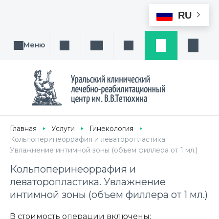
RU
Меню
Поиск услуги, направления или врача
Написать нам
Заказ звонка
Заявка
Кабине
Главная
Услуги
Гинекология
Кольпоперинеоррафия и леваторопластика.
Увлажнение интимной зоны (объем филлера от 1 мл.)
Кольпоперинеоррафия и
леваторопластика. Увлажнение
интимной зоны (объем филлера от 1 мл.)
В стоимость операции включены: