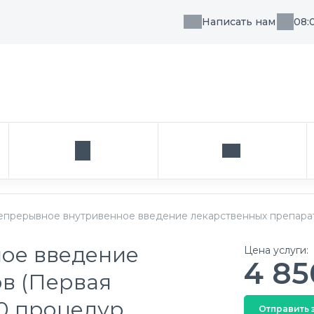
Написать нам
08:
, направления или врача
Кабинет
Написать нам
епрерывное внутривенное введение лекарственных препарато
ое введение
Цена услуги:
4 85
в (Первая
10 процедур
Отправить 