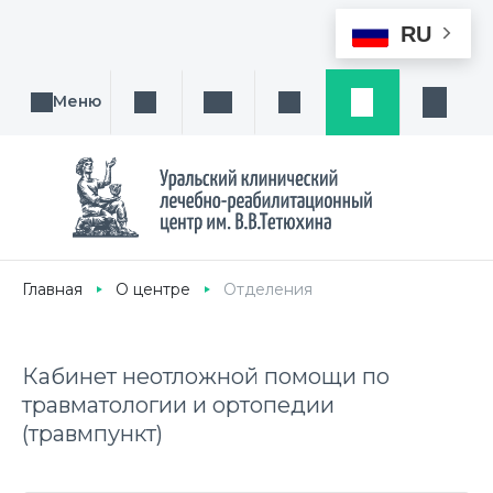
RU
Меню
Поиск услуги, направления или врача
Написать нам
Заказ звонка
Заявка
Кабине
Главная
О центре
Отделения
Кабинет неотложной помощи по
травматологии и ортопедии
(травмпункт)