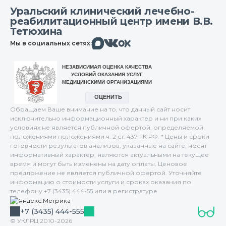
Уральский клинический лечебно-
реабилитационный центр имени В.В.
Тетюхина
Макс
Вконтакте
Мы в социальных сетях:
Одноклассники
Обращаем Ваше внимание на то, что данный сайт носит
исключительно информационный характер и ни при каких
условиях не является публичной офертой, определяемой
положениями положениями ч. 2 ст. 437 ГК РФ. * Цены и сроки
готовности результатов анализов, указанные на сайте, носят
информативный характер, являются актуальными на текущее
время и могут быть изменены на дату оплаты. Ценовое
предложение не является публичной офертой. Уточняйте
информацию о стоимости услуги и сроках оказания по
телефону +7 (3435) 444-55 или в регистратуре
+7 (3435) 444-555
© УКЛРЦ 2010-2026